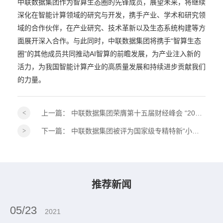
中联数据集团作为智算生态圈的先锋成员，展望未来，将继续
深化在智能计算领域的研究与开发，携手产业、学术和研究领
域的合作伙伴，在产业研究、技术革新以及生态系统构建等方
面展开深入合作。与此同时，中联数据集团将携手“智算生态
圈”的其他成员共同推动AI智算的前瞻发展，为产业注入新的
活力，为我国智能计算产业的高质量发展和持续进步贡献我们
的力量。‍
上一篇：
中联数据集团荣膺第十五届财经峰会 “2026ESG 践行典范奖”！
下一篇：
中联数据集团被评为国家级专精特新“小巨人”企业
推荐新闻
05/23
2021