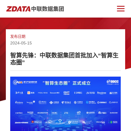
发布日期
2024-05-15
智算先锋：中联数据集团首批加入“智算生
态圈”