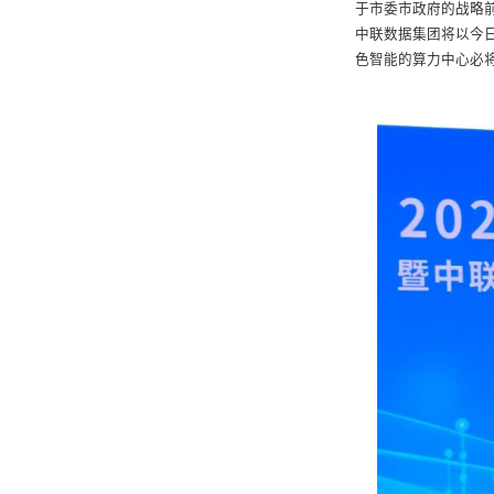
于市委市政府的战略
中联数据集团将以今
色智能的算力中心必