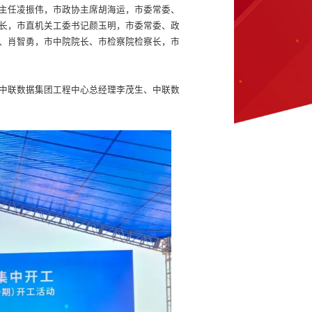
主任凌振伟，市政协主席胡海运，市委常委、
长，市直机关工委书记颜玉明，市委常委、政
、肖智勇，市中院院长、市检察院检察长，市
中联数据集团工程中心总经理李茂生、中联数