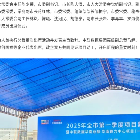
大常委会主任陈少荣，市委副书记、市长陈志清，市人大常委会党组副书记、副
市委常委，常务副市长蒋红林，市委常委、组织部部长邹振宇，市委常委、秘书
人大常委会副主任林岚、陈曦、沈河民、胡德宁，副市长张岩、李再丰、罗海俊
子成员出席仪式。
始人兼执行总裁董岩出席活动并发表主旨致辞。中联数据集团高级副总裁马超、
理何国福等企业代表出席，政企双方共同见证项目动工，开启新程的重要时刻！