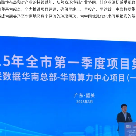
前瞻性布局和对产业的持续赋能，从营商环境到产业协同，让企业深切感受到政
日奠基为起点，全力推进项目建设，确保早竣工、早投产、早达效。中联数据集
将成为韶关乃至华南地区数字经济的璀璨明珠，为中国式现代化书写更精彩的韶