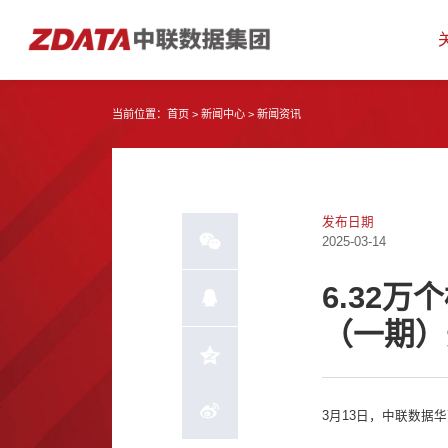
当前位置：
首页
>
新闻中心
>
新闻资讯
发布日期
2025-03-14
6.32
（一期）
3月13日，中联数据