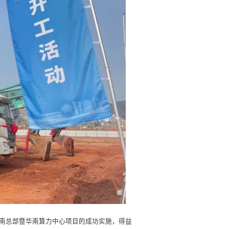
南总部暨华南算力中心项目的成功实施，得益