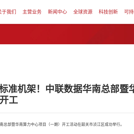
关于我们
主营业务
新闻中心
全球资源
科技创新
可持
万个标准机架！中联数据华南总部
开工
华南总部暨华南算力中心项目（一期）开工活动在韶关市浈江区成功举行。