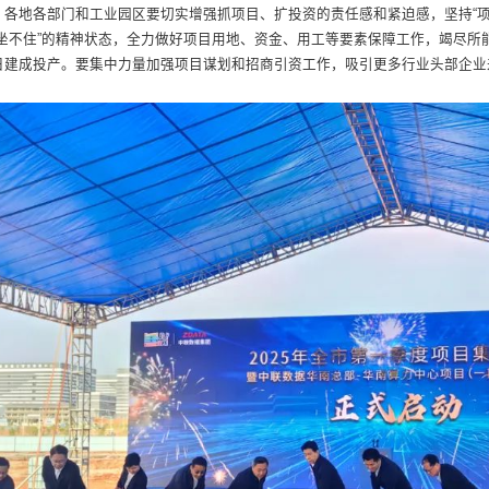
，各地各部门和工业园区要切实增强抓项目、扩投资的责任感和紧迫感，坚持“项
、坐不住”的精神状态，全力做好项目用地、资金、用工等要素保障工作，竭尽所
日建成投产。要集中力量加强项目谋划和招商引资工作，吸引更多行业头部企业