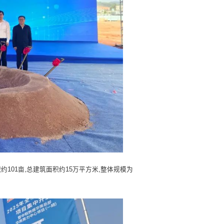
01亩,总建筑面积约15万平方米,整体规模为