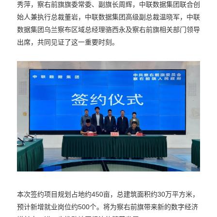
秀萍，察右前旗旗委常委、副旗长周辉，中联数据集团联合创
始人兼执行总裁董岩，中联数据集团高级副总裁温晓军，中联
数据集团乌兰察布区域总经理骆西永及察右前旗相关部门领导
出席，共同见证了这一重要时刻。
本次签约项目规划占地约450亩，总建筑面积约30万平方米，
预计新增就业岗位约500个。将为察右前旗带来新的数字经济